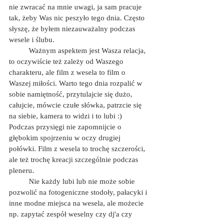
nie zwracać na mnie uwagi, ja sam pracuje 
tak, żeby Was nic peszyło tego dnia. Często 
słyszę, że byłem niezauważalny podczas 
wesele i ślubu. 
	Ważnym aspektem jest Wasza relacja, 
to oczywiście też zależy od Waszego 
charakteru, ale film z wesela to film o 
Waszej miłości. Warto tego dnia rozpalić w 
sobie namiętność, przytulajcie się dużo, 
całujcie, mówcie czułe słówka, patrzcie się 
na siebie, kamera to widzi i to lubi :) 
Podczas przysięgi nie zapomnijcie o 
głębokim spojrzeniu w oczy drugiej 
połówki. Film z wesela to trochę szczerości, 
ale też trochę kreacji szczególnie podczas 
pleneru.
	Nie każdy lubi lub nie może sobie 
pozwolić na fotogeniczne stodoły, pałacyki i 
inne modne miejsca na wesela, ale możecie 
np. zapytać zespół weselny czy dj'a czy 