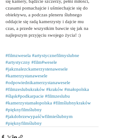
się kamery, bądźcie szczerzy, pełni miłości, 
czasami pomachajcie i uśmiechajcie się do 
obiektywu, a podczas pleneru ślubnego 
oddajcie się radą kamerzysty i dajcie mu 
czas, a przede wszystkim bawcie się jak na 
najlepszym przyjęciu swojego życia! :)
#filmzwesela
#artystycznefilmyslubne
#artystyczny
#film
#wesele
#jakznalezckamerzystenawesele
#kamerzystanawesele
#odpowiednikamerzystanawesele
#filmzeslubukraków
#kraków
#małopolska
#śląsk
#podkarpacie
#filmzeslubu
#kamerzystamałopolska
#filmślubnykraków
#pięknyfilmślubny
#jakdobrzewypaśćwfilmieślubnym
#pięknyfilmślubny